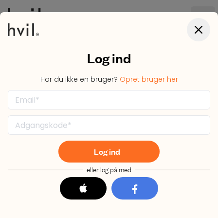
Open
Close 
Log ind
Home
Blog
/
Har du ikke en bruger?
Opret bruger her
7 min læsetid
Mental Klarhed
Starter Om Natten
Log ind
eller log på med
Søvnens Betydning for Beslutningstagning
og Fokus