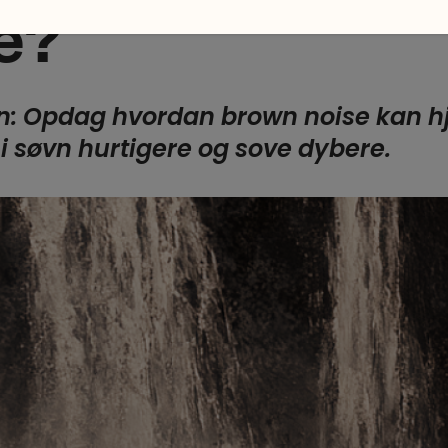
e?
den: Opdag hvordan brown noise kan h
i søvn hurtigere og sove dybere.