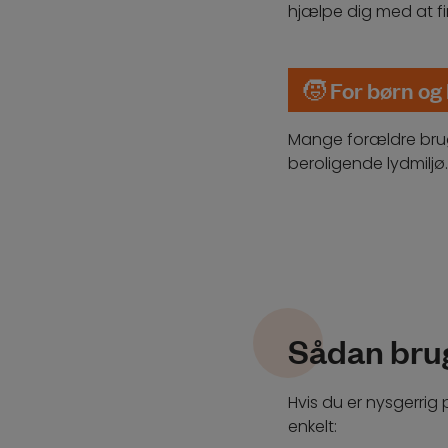
hjælpe dig med at fi
🧒
For børn og
Mange forældre brug
beroligende lydmiljø.
Sådan brug
Hvis du er nysgerrig
enkelt: