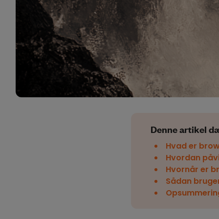
Denne artikel d
Hvad er brow
Hvordan påvi
Hvornår er br
Sådan bruger
Opsummerin