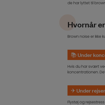
de har lyttet til bro
Hvornår er
Brown noise er ikke 
📚
Under konce
Hvis du har svært v
koncentrationen. Det
✈
Under rejse
Flystøj og rejsestres