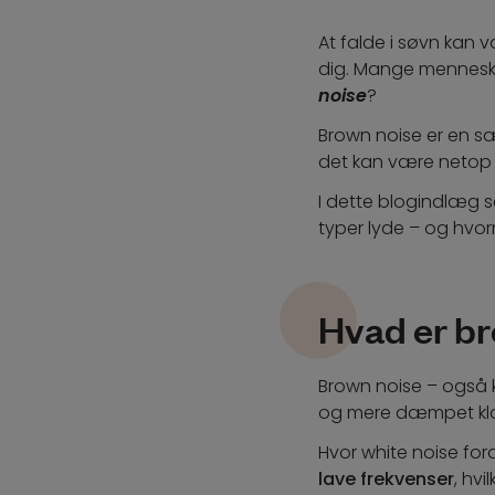
At falde i søvn kan v
dig. Mange menneske
noise
?
Brown noise er en sæ
det kan være netop de
I dette blogindlæg s
typer lyde – og hvor
Hvad er b
Brown noise – også 
og mere dæmpet klang
Hvor white noise ford
lave frekvenser
, hv