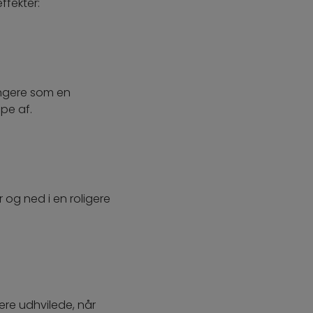
ffekter:
fungere som en
pe af.
og ned i en roligere
ere udhvilede, når