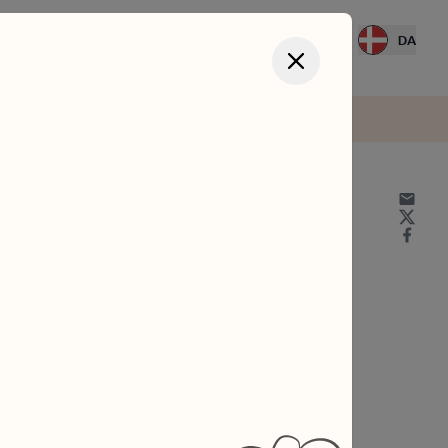
Log ind
DA
Close modal
e –
sove