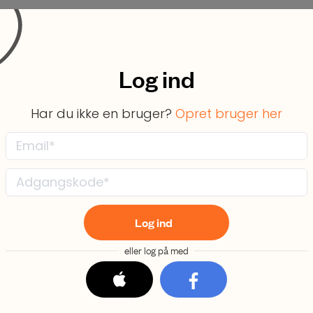
Forløb
Partnerskaber
Om os
Log ind
Har du ikke en bruger?
Opret bruger her
 er brown nois
vordan kan det
Log ind
eller log på med
pe dig med at 