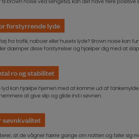
r til brown noise ved sengetid, kan det have flere positive e
for forstyrrende lyde
tøj fra trafik, naboer eller husets lyde? Brown noise kan 
 der dæmper disse forstyrrelser og hjælper dig med at slap
al ro og stabilitet
 lyd kan hjælpe hjernen med at komme ud af tankemylder 
 nemmere at give slip og glide ind i søvnen.
 søvnkvalitet
terer, at de vågner færre gange om natten og føler sig m