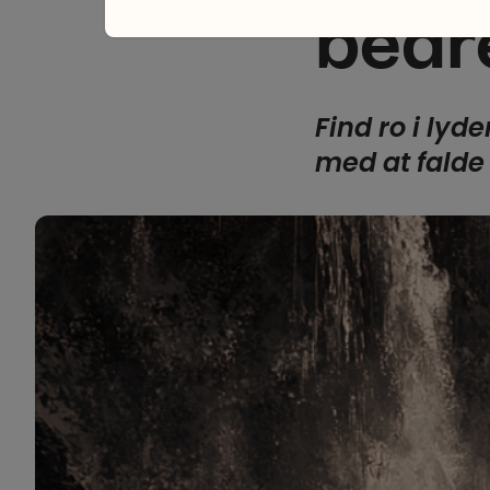
bedr
Find ro i ly
med at falde 