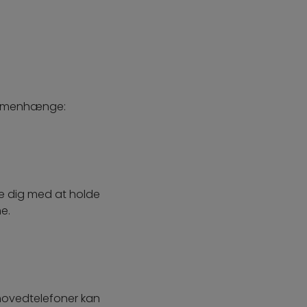
sammenhænge:
pe dig med at holde
e.
i hovedtelefoner kan