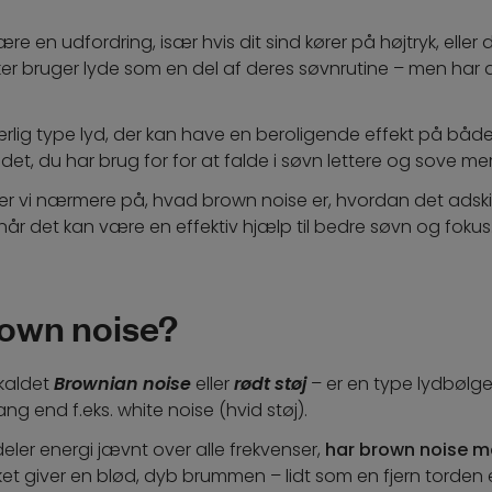
ære en udfordring, især hvis dit sind kører på højtryk, eller 
r bruger lyde som en del af deres søvnrutine – men har
rlig type lyd, der kan have en beroligende effekt på både
t, du har brug for for at falde i søvn lettere og sove mere
er vi nærmere på, hvad brown noise er, hvordan det adskill
når det kan være en effektiv hjælp til bedre søvn og fokus
rown noise?
kaldet
Brownian noise
eller
rødt støj
– er en type lydbølge
 end f.eks. white noise (hvid støj).
eler energi jævnt over alle frekvenser,
har brown noise me
ilket giver en blød, dyb brummen – lidt som en fjern torden e