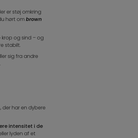
der er støj omkring
 du hørt om
brown
 krop og sind – og
 stabilt.
er sig fra andre
.
, der har en dybere
re intensitet i de
ller lyden af et