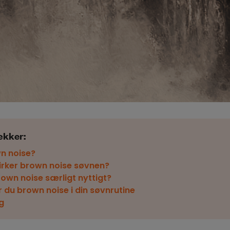
ækker:
n noise?
rker brown noise søvnen?
own noise særligt nyttigt?
 du brown noise i din søvnrutine
g