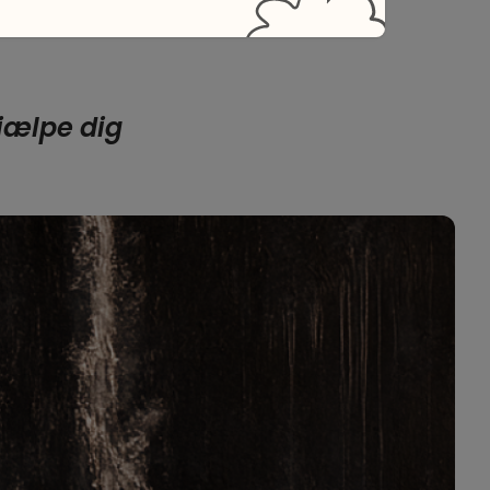
jælpe dig