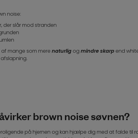
.
wn noise:
r, der slår mod stranden
ggrunden
rumlen
s af mange som mere
naturlig
og
mindre skarp
end white 
g afslapning.
åvirker brown noise søvnen?
eroligende på hjernen og kan hjælpe dig med at falde til r