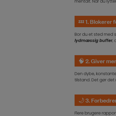
mentalt. Når du lytte
💤
1. Blokerer 
Bor du et sted med s
lydmæssig buffer
,
🧠
2. Giver ment
Den dybe, konstante
tilstand. Det gør det
🌙
3. Forbedrer
Flere brugere rappor