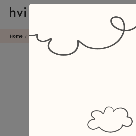
Home
Blog
/
4 min læsetid
Hvad
og h
hjæl