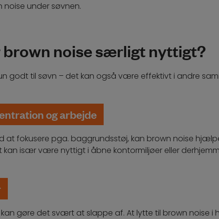
wn noise under søvnen.
 brown noise særligt nyttigt?
kun godt til søvn – det kan også være effektivt i andre 
ntration og arbejde
ed at fokusere pga. baggrundsstøj, kan brown noise hjæl
 kan især være nyttigt i åbne kontormiljøer eller derhjemm
r
s kan gøre det svært at slappe af. At lytte til brown noise 