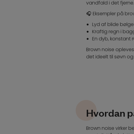
vandfald i det fjerne
🎧
Eksempler på bro
Lyd af blide bølge
Kraftig regn i ba
En dyb, konstant 
Brown noise opleve
det ideelt til søvn o
Hvordan p
Brown noise virker b