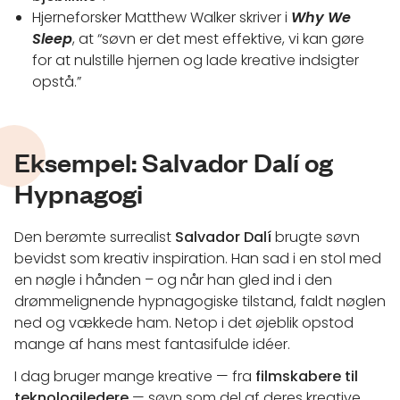
Hjerneforsker Matthew Walker skriver i
Why We
Sleep
, at “søvn er det mest effektive, vi kan gøre
for at nulstille hjernen og lade kreative indsigter
opstå.”
Eksempel: Salvador Dalí og
Hypnagogi
Den berømte surrealist
Salvador Dalí
brugte søvn
bevidst som kreativ inspiration. Han sad i en stol med
en nøgle i hånden – og når han gled ind i den
drømmelignende hypnagogiske tilstand, faldt nøglen
ned og vækkede ham. Netop i det øjeblik opstod
mange af hans mest fantasifulde idéer.
I dag bruger mange kreative — fra
filmskabere til
teknologiledere
— søvn som del af deres kreative