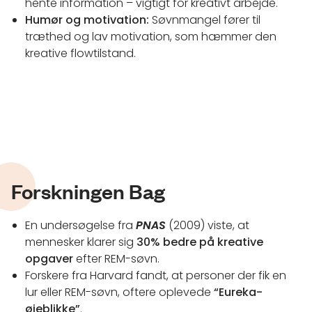
hente information – vigtigt for kreativt arbejde.
Humør og motivation:
Søvnmangel fører til
træthed og lav motivation, som hæmmer den
kreative flowtilstand.
Forskningen Bag
En undersøgelse fra
PNAS
(2009) viste, at
mennesker klarer sig
30% bedre på kreative
opgaver
efter REM-søvn.
Forskere fra Harvard fandt, at personer der fik en
lur eller REM-søvn, oftere oplevede
“Eureka-
øjeblikke”
.