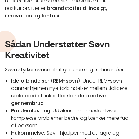
For kreative professionelle er søvn ikke bare
restitution. Det er
brændstoffet til indsigt,
innovation og fantasi.
Sådan Understøtter Søvn
Kreativitet
Søvn styrker evnen til at generere og forfine idéer:
Idéforbindelser (REM-søvn):
Under REM-søvn
danner hjernen nye forbindelser mellem tidligere
urelaterede tanker. Her sker
de kreative
gennembrud
.
Problemløsning:
Udvilende mennesker løser
komplekse problemer bedre og tænker mere “ud
af boksen”.
Hukommelse:
Søvn hjælper med at lagre og