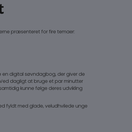
t
erne præsenteret for fire temaer:
re en digital søvndagbog, der giver de
Ved dagligt at bruge et par minutter
 samtidig kunne følge deres udvikling
ted fyldt med glade, veludhvilede unge