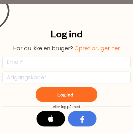
Forløb
Partnerskaber
Om os
Log ind
Har du ikke en bruger?
Opret bruger her
vores
rdag,
Log ind
 sove
eller log på med
ten og