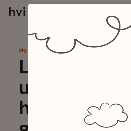
Digitalt Ungeforløb
Lad os give 
unge en hve
hvor de kan
godt om nat