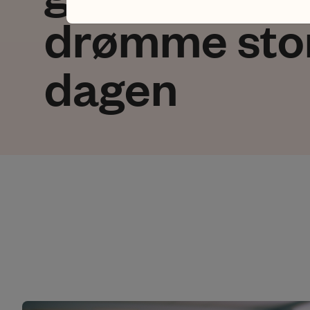
drømme sto
dagen