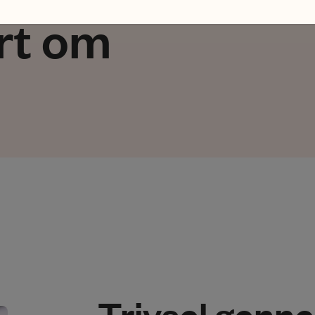
rt om
Trivsel genn