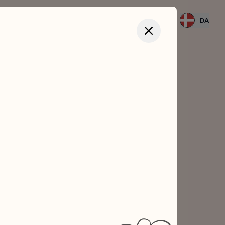
Log ind
DA
Close modal